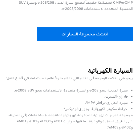
CMP/e-CMP فمصمّمة خصّيصاً لتصنيع سيارة المدن 208/e-208 وسيارة SUV
المدمجة المتعددة الاستخدامات 2008/e-2008.
اكتشف مجموعة السيارات
السيارة الكهربائية
بيجو هي العلامة الوحيدة في العالم التي تقدّم حلولاً عالمية مستدامة في قطاع النقل:
سيارة المدينة بيجو e-208 والسيارة متعددة الاستخدامات بيجو e-2008 SUV.
فان إي-أكسبرت.
سيارة النقل إي-ترافلر MPV*.
دراجة سكوتر الكهربائية بيجو إي-لوديكس*.
مجموعة الدراجات الهوائية المدعومة كهربائياً والمتعددة الاستخدامات (في المدينة،
على الطرق المعبّدة والوعرة)، بما فيها طرازات eC01 وeLCO1 وeT01 وeM01
وeM02 وeM03*.