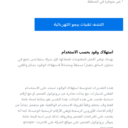
* غير متوفرة في المنطقة
اكتشف تقنيات بيجو الكهربائية
استهلاك وقود بحسب الاستخدام
بهدف توفير أفضل المعلومات لعملائها، فإن شركة ستيلانتس تضع في
متناول السائق معياراً مستقلاً ومصدّقاً لاستهلاك الوقود بشكل واقعي.
هذه التقديرات لمتوسط استهلاك الوقود تستند على الاستخدام
الفعلي للسيارات، مع بيانات صادرة عن بروتوكول الفحص أو مع أرقام
حسابية تعتمد على هذه البيانات. هذا التقدير هو بمثابة لمحة عامة
فقط وقد يختلف وفقاً لظروف الاستخدام الواقعية. هو منفصل تماماً عن
أرقام الاتحاد الأوروبي الرسمية (وهي الأرقام الرسمية الوحيدة)، كما أنه
يعتمد على افتراضات الفحص وظروفه. لذلك ليس لديه قيمة عامة.
يتوفّر بروتوكول الفحص على موقع الشركة على الانترنت: groupe-
psa.com