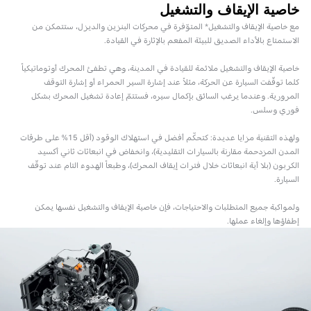
خاصية الإيقاف والتشغيل
مع خاصية الإيقاف والتشغيل* المتوّفرة في محركات البنزين والديزل، ستتمكن من
الاستمتاع بالأداء الصديق للبيئة المفعم بالإثارة في القيادة.
خاصية الإيقاف والتشغيل ملائمة للقيادة في المدينة، وهي تطفئ المحرك أوتوماتيكياً
كلما توقّفت السيارة عن الحركة، مثلاً عند إشارة السير الحمراء أو إشارة التوقف
المرورية. وعندما يرغب السائق بإكمال سيره، فستتمّ إعادة تشغيل المحرك بشكل
فوري وسلس.
ولهذه التقنية مزايا عديدة: كتحكّم أفضل في استهلاك الوقود (أقل 15% على طرقات
المدن المزدحمة مقارنة بالسيارات التقليدية)، وانخفاض في انبعاثات ثاني أكسيد
الكربون (بلا أية انبعاثات خلال فترات إيقاف المحرك)، وطبعاً الهدوء التام عند توقّف
السيارة.
ولمواكبة جميع المتطلبات والاحتياجات، فإن خاصية الإيقاف والتشغيل نفسها يمكن
إطفاؤها وإلغاء عملها.