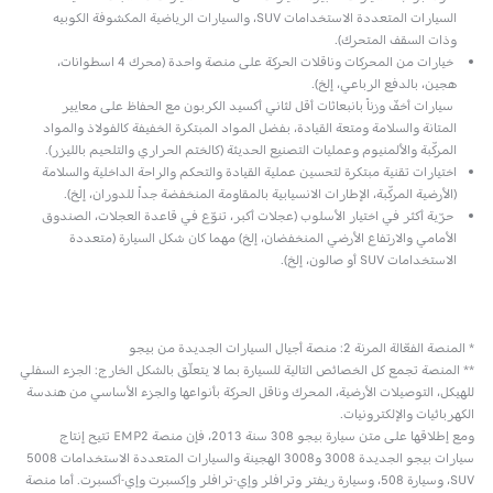
السيارات المتعددة الاستخدامات SUV، والسيارات الرياضية المكشوفة الكوبيه
وذات السقف المتحرك).
خيارات من المحركات وناقلات الحركة على منصة واحدة (محرك 4 اسطوانات،
هجين، بالدفع الرباعي، إلخ).
سيارات أخفّ وزناً بانبعاثات أقل لثاني أكسيد الكربون مع الحفاظ على معايير
المتانة والسلامة ومتعة القيادة، بفضل المواد المبتكرة الخفيفة كالفولاذ والمواد
المركّبة والألمنيوم وعمليات التصنيع الحديثة (كالختم الحراري والتلحيم بالليزر).
اختيارات تقنية مبتكرة لتحسين عملية القيادة والتحكم والراحة الداخلية والسلامة
(الأرضية المركّبة، الإطارات الانسيابية بالمقاومة المنخفضة جداً للدوران، إلخ).
حرّية أكثر في اختيار الأسلوب (عجلات أكبر، تنوّع في قاعدة العجلات، الصندوق
الأمامي والارتفاع الأرضي المنخفضان، إلخ) مهما كان شكل السيارة (متعددة
الاستخدامات SUV أو صالون، إلخ).
* المنصة الفعّالة المرنة 2: منصة أجيال السيارات الجديدة من بيجو
** المنصة تجمع كل الخصائص التالية للسيارة بما لا يتعلّق بالشكل الخارج: الجزء السفلي
للهيكل، التوصيلات الأرضية، المحرك وناقل الحركة بأنواعها والجزء الأساسي من هندسة
الكهربائيات والإلكترونيات.
ومع إطلاقها على متن سيارة بيجو 308 سنة 2013، فإن منصة EMP2 تتيح إنتاج
سيارات بيجو الجديدة 3008 و3008 الهجينة والسيارات المتعددة الاستخدامات 5008
SUV، وسيارة 508، وسيارة ريفتر وترافلر وإي-ترافلر وإكسبرت وإي-أكسبرت. أما منصة