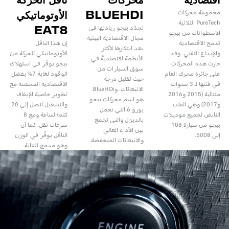
BLUEHDI
الأوتوماتيكي
مجموعة محركات
PureTech الثلاثية
EAT8
تجدّد بيجو ريادتها في
الاسطوانات من بيجو
مجال الاقتصادية البيئية
تدمج الاقتصادية
إن هذا الناقل
بعد ابتكارها لأكثر
والإبداع التقني. وقد
الأوتوماتيكي للحركة من
الأنظمة اقتصاديةً في
حازت هذه المحركات
بيجو يوفّر في استهلاك
سوق السيارات من
على جائزة محرك العام
الوقود لغاية 7% بفضل
حيث تقليل درجة
في فئتها لـ 3 سنوات
الاقتصادية المحسّنة مع
الانبعاثات. وBlueHDi
متتالية (2015 و2016
تطوير خاصية الإيقاف
هو اسم محركات بيجو
و2017) وهي القلب
والتشغيل لتصل إلى 20
يورو 6 التي تعمل
النابض لجميع موديلات
كلم/الساعة ومع 8
بالديزل والتي تجمع
بيجو من سيارة 108
سرعات نقل. كما أن
بين الأداء العالي
إلى 5008.
الناقل يوفّر في الوزن
والانبعاثات المنخفضة.
وهو مدمج للغاية.