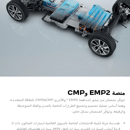
منصة EMP2 وCMP
تتوفّر منصتان من بيجو، إحداهما EMP2 * والأخرى CMP/eCMP بالطاقة المتعددة،
وهما أساس عملية تصميم وتصنيع الطرازات الخاصة بالمدن والفئة المتوسّطة
والرفيعة. وتوفّر المنصتان بشكل خاص:
هندسة مرنة لتلبية الاحتياجات الخاصة بالسوق العالمية (سيارات الصالون ذات الـ
4 و5 أبواب، السيارات الكبيرة، سيارات النقل MPV، سيارات هاتشباك العائلية،