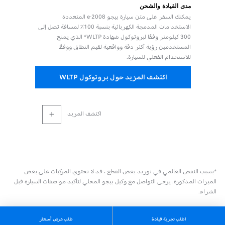
مدى القيادة والشحن
يمكنك السفر على متن سيارة بيجو e-2008 المتعددة
الاستخدامات المدمجة الكهربائية بنسبة 100٪ لمسافة تصل إلى
300 كيلومتر وفقًا لبروتوكول شهادة WLTP* الذي يمنح
المستخدمين رؤية أكثر دقة وواقعية لقيم النطاق ووفقًا
للاستخدام الفعلي للسيارة.
اكتشف المزيد حول بروتوكول WLTP
اكتشف المزيد
*بسبب النقص العالمي في توريد بعض القطع ، قد لا تحتوي المركبات على بعض
الميزات المذكورة. يرجى التواصل مع وكيل بيجو المحلي لتأكيد مواصفات السيارة قبل
الشراء.
اطلب تجربة قيادة
طلب عرض أسعار