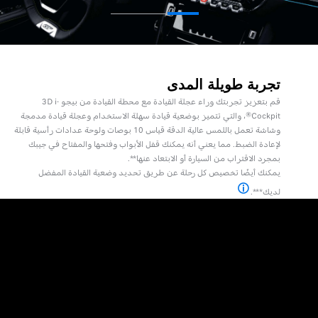
تجربة طويلة المدى
قم بتعزيز تجربتك وراء عجلة القيادة مع محطة القيادة من بيجو 3D i-
Cockpit®، والتي تتميز بوضعية قيادة سهلة الاستخدام وعجلة قيادة مدمجة
وشاشة تعمل باللمس عالية الدقة قياس 10 بوصات ولوحة عدادات رأسية قابلة
لإعادة الضبط. مما يعني أنه يمكنك قفل الأبواب وفتحها والمفتاح في جيبك
بمجرد الاقتراب من السيارة أو الابتعاد عنها**.
يمكنك أيضًا تخصيص كل رحلة عن طريق تحديد وضعية القيادة المفضل
لديك***.
* متوفرة بشكل قياسي أو ليست متوفرة تبعًا للطراز **خاصية فتح السيارة