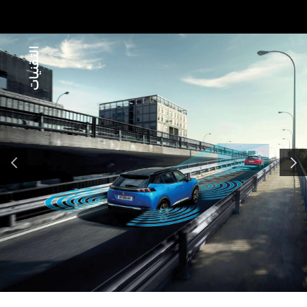
التقنيات
لسابق
التالي