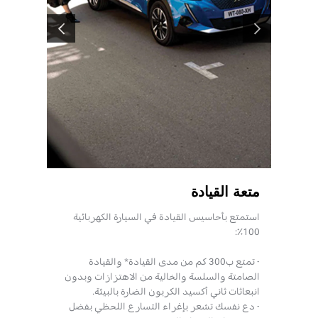
السابق
التالي
متعة القيادة
مزايا
استمتع بأحاسيس القيادة في السيارة الكهربائية
توفير عل
100٪:
- تكلفة
- تكلفة
- تمتع ب300 كم من مدى القيادة* والقيادة
- توفر و
الصامتة والسلسة والخالية من الاهتزازات وبدون
انبعاثات ثاني أكسيد الكربون الضارة بالبيئة.
- دع نفسك تشعر بإغراء التسارع اللحظي بفضل